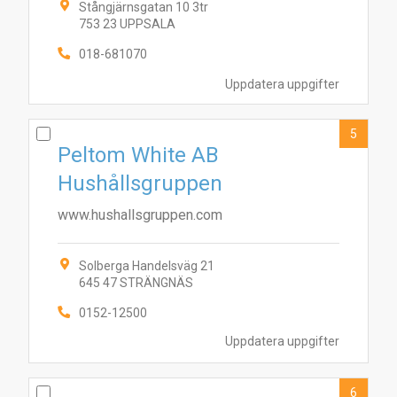
Stångjärnsgatan 10 3tr
753 23 UPPSALA
018-681070
Uppdatera uppgifter
5
Peltom White AB
Hushållsgruppen
www.hushallsgruppen.com
Solberga Handelsväg 21
1
10
5
4
6
7
8
645 47 STRÄNGNÄS
2
9
3
0152-12500
Uppdatera uppgifter
6