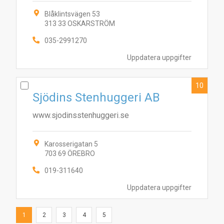
Blåklintsvägen 53
313 33 OSKARSTRÖM
035-2991270
Uppdatera uppgifter
10
Sjödins Stenhuggeri AB
www.sjodinsstenhuggeri.se
Karosserigatan 5
703 69 ÖREBRO
019-311640
Uppdatera uppgifter
1
2
3
4
5