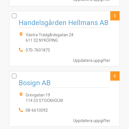
5
Handelsgården Hellmans AB
Västra Trädgårdsgatan 24
611 32 NYKÖPING
070-7601875
10
1
3
6
8
5
9
4
7
2
Uppdatera uppgifter
6
Bosign AB
Grevgatan 19
114 53 STOCKHOLM
08-6610092
Uppdatera uppgifter