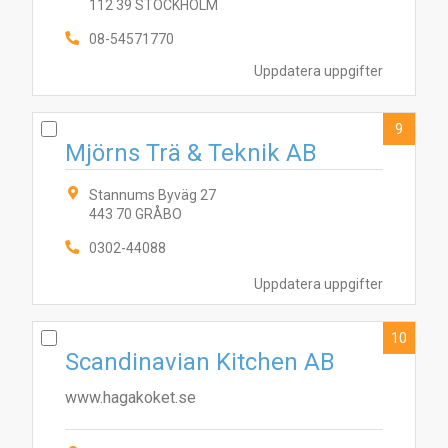
112 39 STOCKHOLM
08-54571770
Uppdatera uppgifter
9
Mjörns Trä & Teknik AB
Stannums Byväg 27
443 70 GRÅBO
0302-44088
Uppdatera uppgifter
10
Scandinavian Kitchen AB
www.hagakoket.se