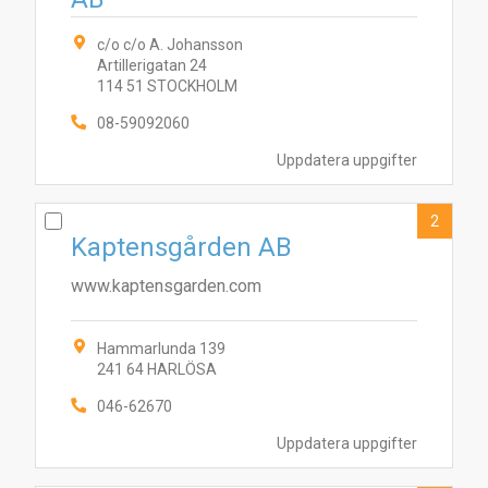
c/o c/o A. Johansson
Artillerigatan 24
114 51 STOCKHOLM
08-59092060
Uppdatera uppgifter
2
Kaptensgården AB
www.kaptensgarden.com
Hammarlunda 139
241 64 HARLÖSA
046-62670
Uppdatera uppgifter