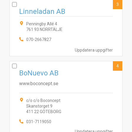
3
Linneladan AB
Penningby Allé 4
761 93 NORRTÄLJE
070-2667827
Uppdatera uppgifter
4
BoNuevo AB
www.boconcept.se
c/o c/o Boconcept
Skanstorget 9
411 22 GÖTEBORG
031-7119050
Uppdatera uppgifter