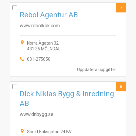
7
Rebol Agentur AB
www.rebolkok.com
Norra Ågatan 32
431 35 MÖLNDAL
031-275050
Uppdatera uppgifter
8
Dick Niklas Bygg & Inredning
AB
www.dnbygg.se
Sankt Eriksgatan 24 BV