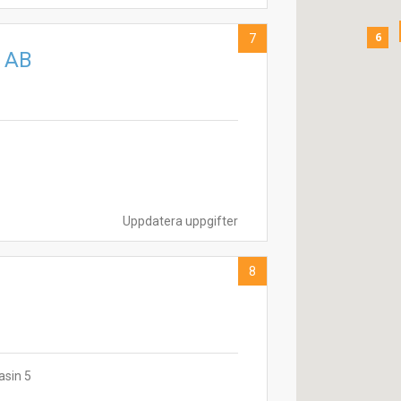
6
7
r AB
Uppdatera uppgifter
8
sin 5