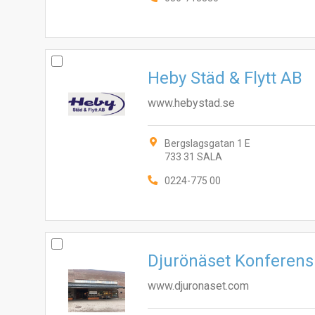
Heby Städ & Flytt AB
www.hebystad.se
Bergslagsgatan 1 E
733 31 SALA
0224-775 00
Djurönäset Konferens
www.djuronaset.com