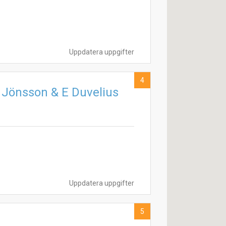
Uppdatera uppgifter
4
 Jönsson & E Duvelius
Uppdatera uppgifter
5