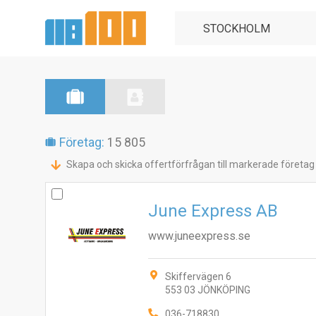
Företag:
15 805
Skapa och skicka offertförfrågan till markerade företag
June Express AB
www.juneexpress.se
Skiffervägen 6
553 03 JÖNKÖPING
036-718830