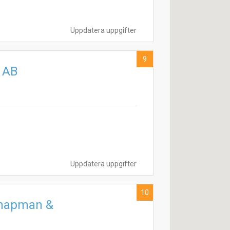
Uppdatera uppgifter
9
t AB
Uppdatera uppgifter
10
Chapman &