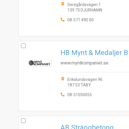
Seregårdsvägen 1
139 73 DJURHAMN
08-571 490 00
HB Mynt & Medaljer B
www.myntkompaniet.se
Erikslundsvägen 96
187 53 TÄBY
08-51050055
AB Strängbetong