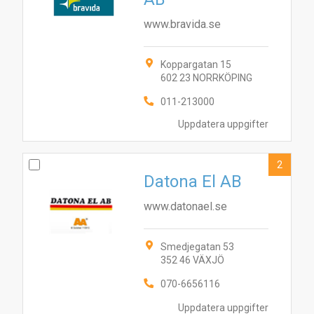
www.bravida.se
Koppargatan 15
602 23 NORRKÖPING
011-213000
Uppdatera uppgifter
2
Datona El AB
www.datonael.se
Smedjegatan 53
352 46 VÄXJÖ
070-6656116
Uppdatera uppgifter