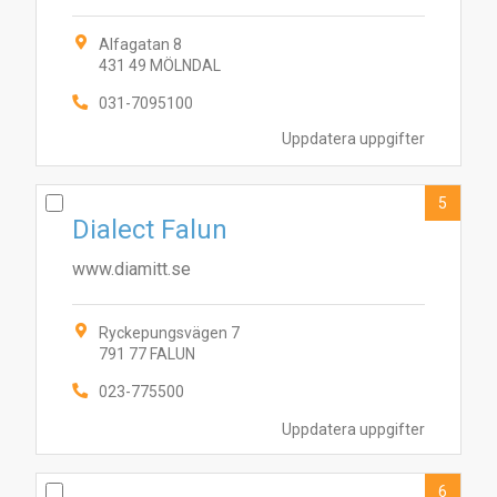
Alfagatan 8
431 49 MÖLNDAL
031-7095100
Uppdatera uppgifter
5
Dialect Falun
www.diamitt.se
Ryckepungsvägen 7
791 77 FALUN
5
9
023-775500
7
1
8
10
4
3
2
6
Uppdatera uppgifter
6