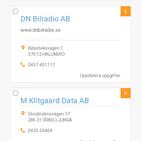
5
DN Bilradio AB
www.dnbilradio.se
Biblioteksvägen 1
10
3
7
1
4
370 12 HALLABRO
9
6
5
8
2
0457-451117
Uppdatera uppgifter
6
M Klitgaard Data AB
Stockholmsvägen 17
286 31 ÖRKELLJUNGA
0435-50404