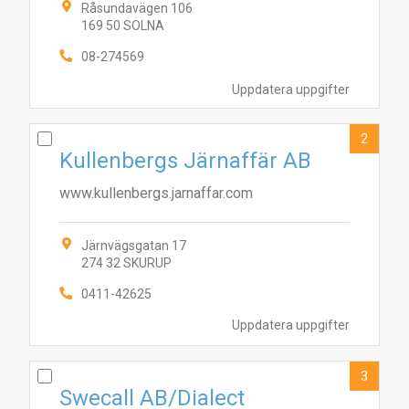
Råsundavägen 106
169 50 SOLNA
08-274569
Uppdatera uppgifter
2
Kullenbergs Järnaffär AB
www.kullenbergs.jarnaffar.com
Järnvägsgatan 17
274 32 SKURUP
0411-42625
Uppdatera uppgifter
3
Swecall AB/Dialect