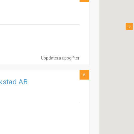
5
Uppdatera uppgifter
6
rkstad AB