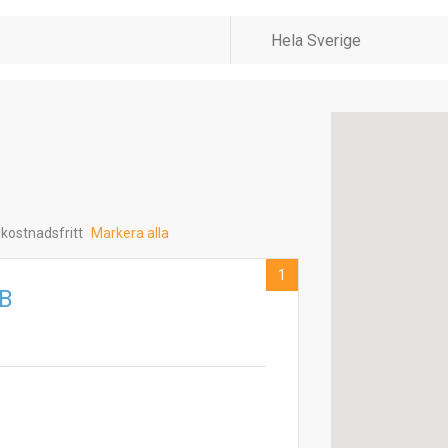
 kostnadsfritt
Markera alla
1
AB