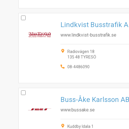
Lindkvist Busstrafik 
www.lindkvist-busstrafik.se
Radiovägen 18
135 48 TYRESÖ
08-4486090
Buss-Åke Karlsson A
www.bussake.se
Kuddby Idala 1