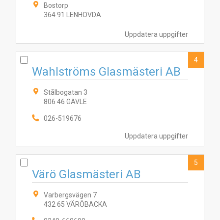
Bostorp
364 91 LENHOVDA
Uppdatera uppgifter
4
Wahlströms Glasmästeri AB
Stålbogatan 3
806 46 GÄVLE
026-519676
Uppdatera uppgifter
1
4
7
8
6
5
3
2
5
Värö Glasmästeri AB
Varbergsvägen 7
432 65 VÄRÖBACKA