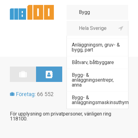
Agenturhandel virke,
byggmateria
Anläggningsm, gruv- &
bygg, part
Båtvarv, båtbyggare
Bygg- &
anläggningsentrepr,
anna
Företag:
66 552
Bygg- &
anläggningsmaskinsuthyrn
För upplysning om privatpersoner, vänligen ring
118100.