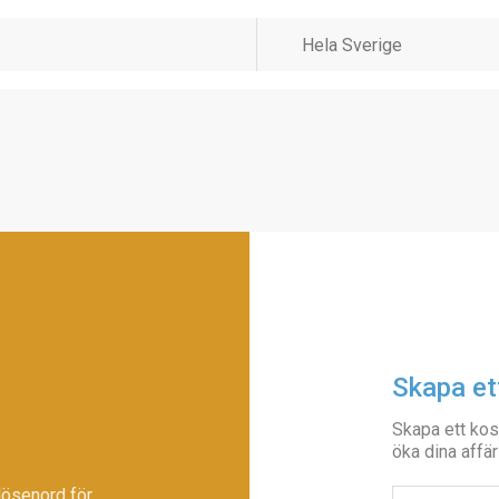
Skapa et
Skapa ett kos
öka dina affär
lösenord för