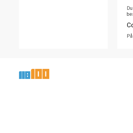
Du 
be
C
På