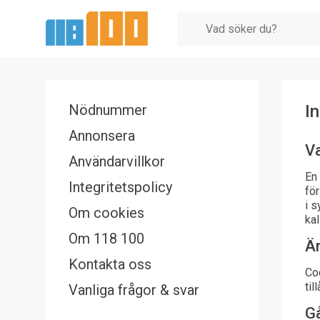
Nödnummer
I
Annonsera
Va
Användarvillkor
En 
Integritetspolicy
för
i s
Om cookies
kal
Om 118 100
Är
Kontakta oss
Coo
til
Vanliga frågor & svar
Gå