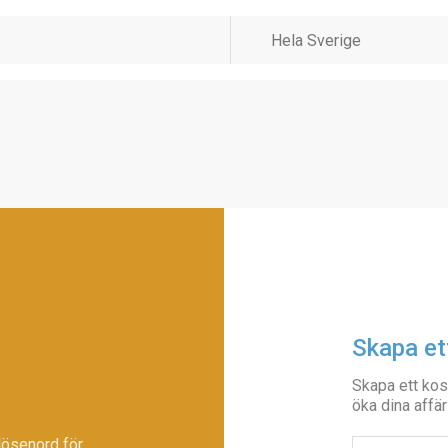
Skapa et
Skapa ett kos
öka dina affär
lösenord för