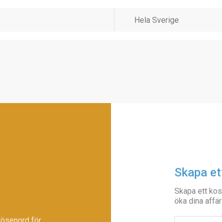
Skapa et
Skapa ett kos
öka dina affär
lösenord för