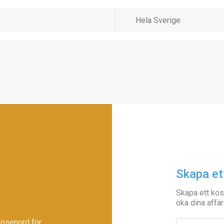
Skapa et
Skapa ett kos
öka dina affär
lösenord för