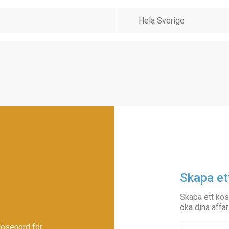
Skapa et
Skapa ett kos
öka dina affär
lösenord för