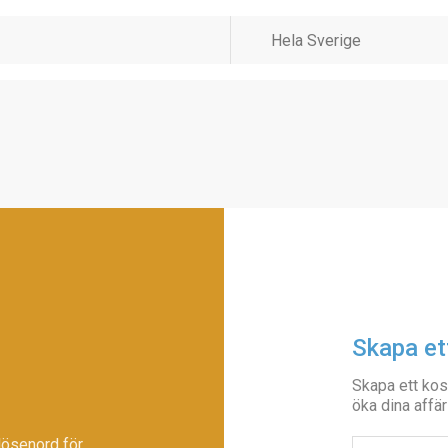
Skapa et
Skapa ett kos
öka dina affär
lösenord för