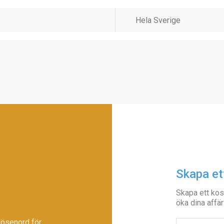
Skapa et
Skapa ett kos
öka dina affär
lösenord för