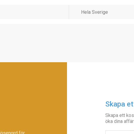
Skapa et
Skapa ett kos
öka dina affär
lösenord för