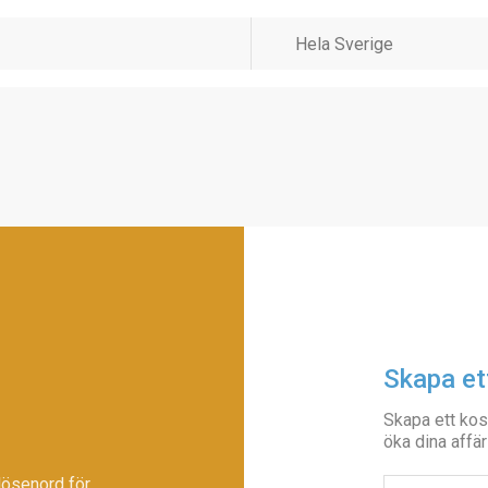
Skapa et
Skapa ett kos
öka dina affär
lösenord för