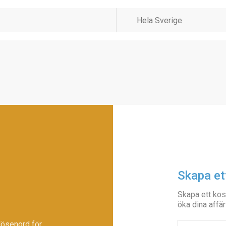
Skapa et
Skapa ett kos
öka dina affär
lösenord för