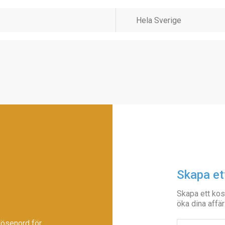
Skapa et
Skapa ett kos
öka dina affär
lösenord för