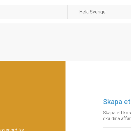
Skapa et
Skapa ett kos
öka dina affär
lösenord för