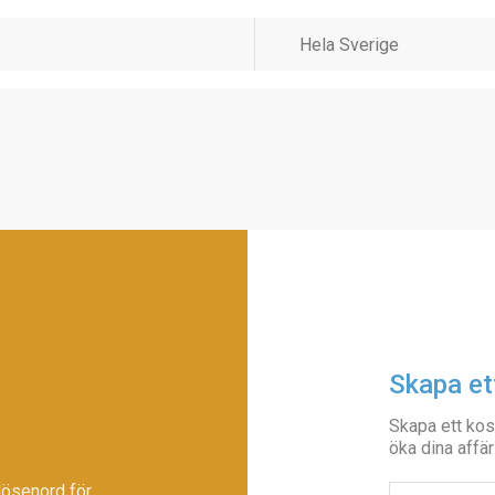
Skapa et
Skapa ett kos
öka dina affär
lösenord för