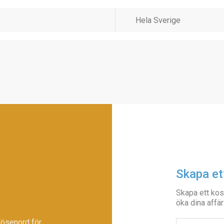
Skapa et
Skapa ett kos
öka dina affär
lösenord för