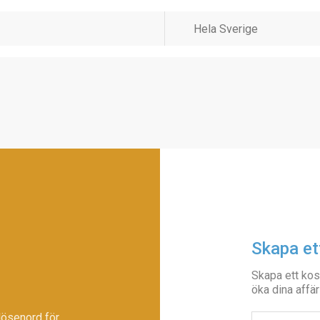
Skapa et
Skapa ett kos
öka dina affär
lösenord för