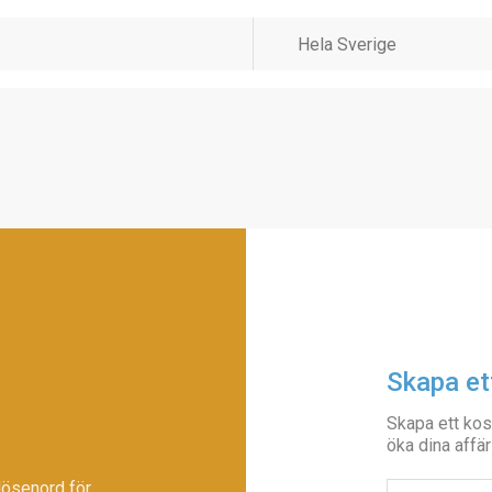
Skapa et
Skapa ett kos
öka dina affär
lösenord för