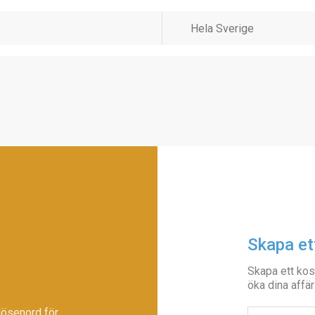
Skapa et
Skapa ett kos
öka dina affär
lösenord för