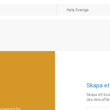
Skapa et
Skapa ett kos
öka dina affär
lösenord för