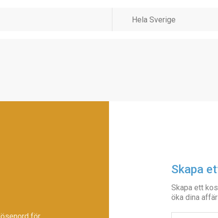
Skapa et
Skapa ett kos
öka dina affär
lösenord för