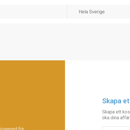
Skapa et
Skapa ett kos
öka dina affär
lösenord för