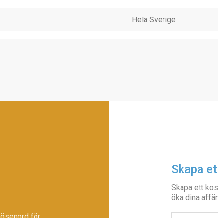
Skapa et
Skapa ett kos
öka dina affär
lösenord för