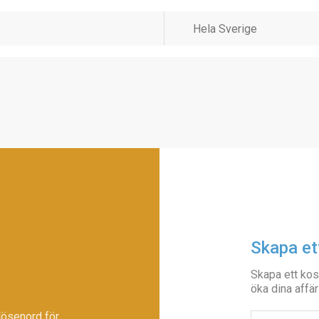
Skapa et
Skapa ett kos
öka dina affär
lösenord för