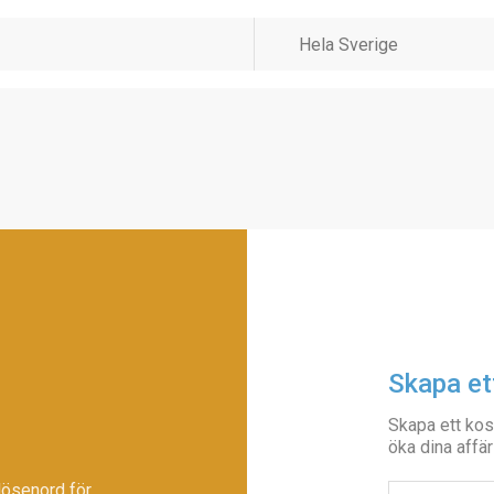
Skapa et
Skapa ett kos
öka dina affär
lösenord för