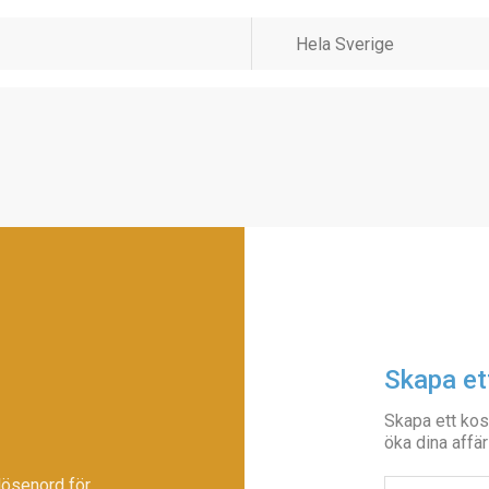
Skapa et
Skapa ett kos
öka dina affär
lösenord för