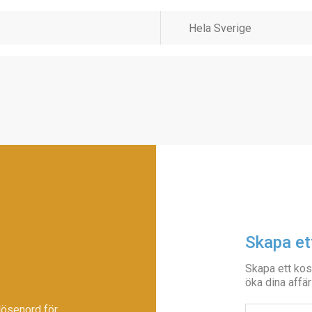
Skapa et
Skapa ett kos
öka dina affär
lösenord för