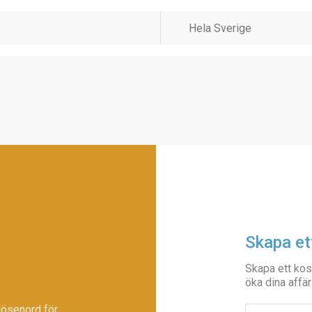
Skapa et
Skapa ett kos
öka dina affär
lösenord för