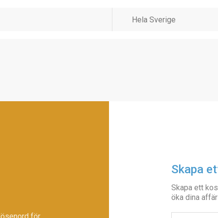
Skapa et
Skapa ett kos
öka dina affär
lösenord för