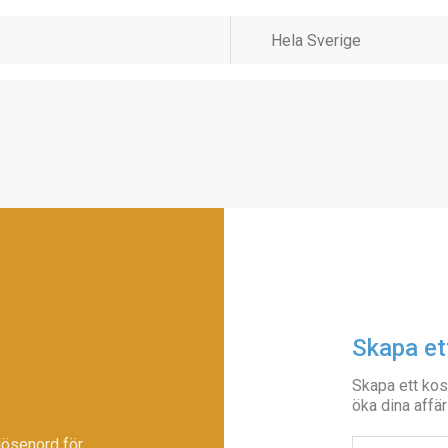
Skapa et
Skapa ett kos
öka dina affär
lösenord för