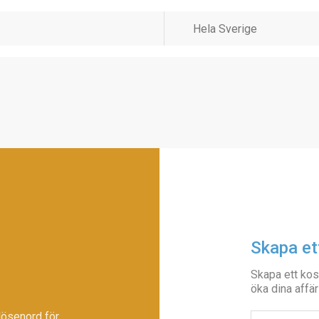
Skapa et
Skapa ett kos
öka dina affär
lösenord för