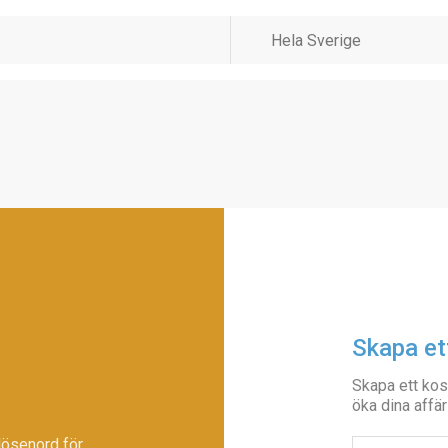
Skapa et
Skapa ett kos
öka dina affär
lösenord för