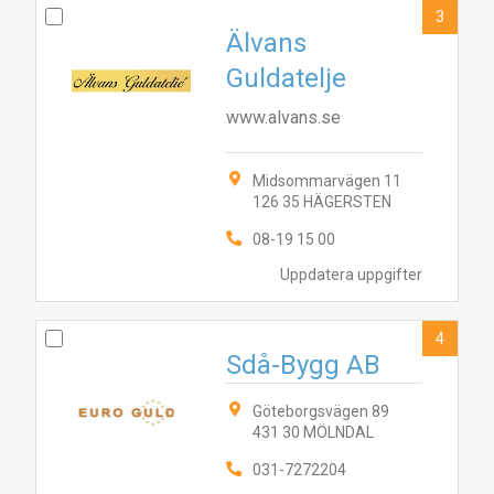
3
Älvans
Guldatelje
www.alvans.se
Midsommarvägen 11
126 35 HÄGERSTEN
08-19 15 00
Uppdatera uppgifter
4
Sdå-Bygg AB
Göteborgsvägen 89
431 30 MÖLNDAL
031-7272204