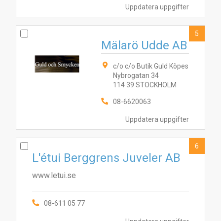
Uppdatera uppgifter
5
Mälarö Udde AB
c/o c/o Butik Guld Köpes
2
3
5
8
4
7
10
Nybrogatan 34
114 39 STOCKHOLM
08-6620063
Uppdatera uppgifter
6
L'étui Berggrens Juveler AB
www.letui.se
08-611 05 77