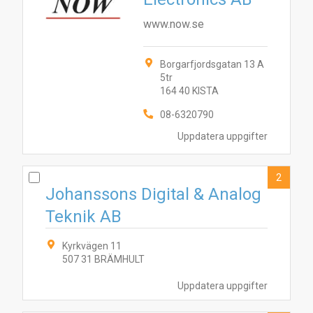
www.now.se
Borgarfjordsgatan 13 A
5tr
164 40 KISTA
08-6320790
Uppdatera uppgifter
3
1
2
2
Johanssons Digital & Analog
Teknik AB
Kyrkvägen 11
507 31 BRÄMHULT
Uppdatera uppgifter