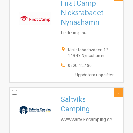
First Camp
Nickstabadet-
Nynäshamn
6
8
1
5
7
firstcamp.se
Nickstabadsvägen 17
149 43 Nynäshamn
0520-127 80
Uppdatera uppgifter
5
Saltviks
Camping
www.saltvikscamping.se