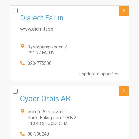
3
Dialect Falun
www.diamitt.se
Ryckepungsvägen 7
791 77 FALUN
023-775500
Uppdatera uppgifter
4
Cyber Orbis AB
c/o c/o Akhtarzand
Sankt Eriksgatan 128 B 2tr
113 43 STOCKHOLM
08-330240