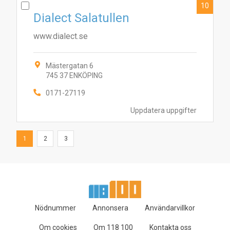
10
Dialect Salatullen
www.dialect.se
Mästergatan 6
745 37 ENKÖPING
0171-27119
Uppdatera uppgifter
1
2
3
Nödnummer
Annonsera
Användarvillkor
Om cookies
Om 118 100
Kontakta oss