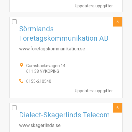
Uppdatera uppgifter
5
Sörmlands
Företagskommunikation AB
www.foretagskommunikation.se
Gumsbackevägen 14
3
2
10
8
4
5
6
1
7
9
611 38 NYKÖPING
0155-210540
Uppdatera uppgifter
6
Dialect-Skagerlinds Telecom
www.skagerlinds.se