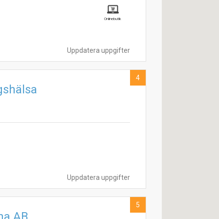
Onlinebutik
Uppdatera uppgifter
4
gshälsa
Uppdatera uppgifter
5
na AB