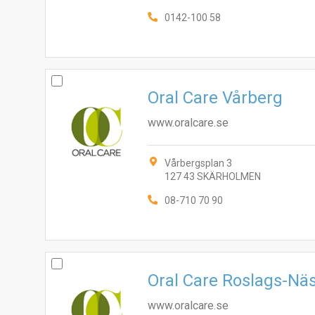
0142-100 58
Oral Care Vårberg
www.oralcare.se
Vårbergsplan 3
127 43 SKÄRHOLMEN
08-710 70 90
Oral Care Roslags-Nä
www.oralcare.se