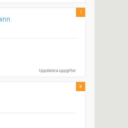
7
Vann
Uppdatera uppgifter
8