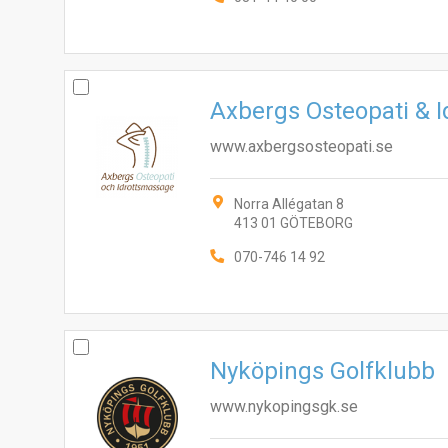
Axbergs Osteopati & 
www.axbergsosteopati.se
Norra Allégatan 8
413 01 GÖTEBORG
070-746 14 92
Nyköpings Golfklubb
www.nykopingsgk.se