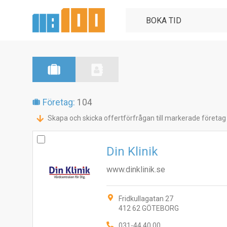
Företag:
104
Skapa och skicka offertförfrågan till markerade företag
Din Klinik
www.dinklinik.se
Fridkullagatan 27
412 62 GÖTEBORG
031-44 40 00