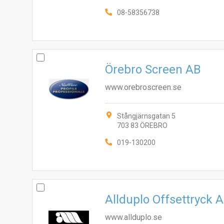
08-58356738
Örebro Screen AB
www.orebroscreen.se
Stångjärnsgatan 5
703 83 ÖREBRO
019-130200
Allduplo Offsettryck 
www.allduplo.se