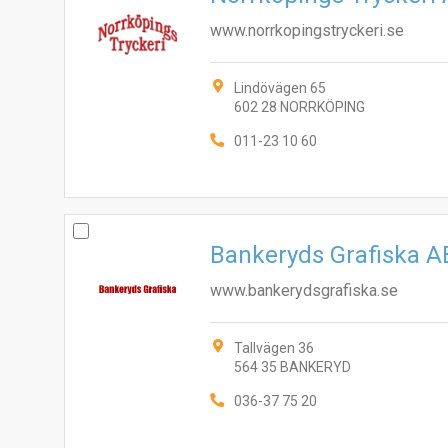
www.norrkopingstryckeri.se
Lindövägen 65
602 28 NORRKÖPING
011-23 10 60
Bankeryds Grafiska A
www.bankerydsgrafiska.se
Tallvägen 36
564 35 BANKERYD
036-37 75 20