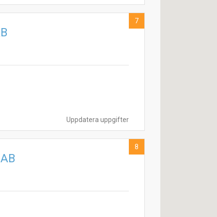
7
AB
Uppdatera uppgifter
8
 AB