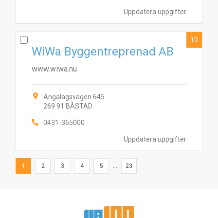
Uppdatera uppgifter
10
WiWa Byggentreprenad AB
www.wiwa.nu
Ängalagsvägen 645
269 91 BÅSTAD
0431-365000
Uppdatera uppgifter
1
2
3
4
5
...
23