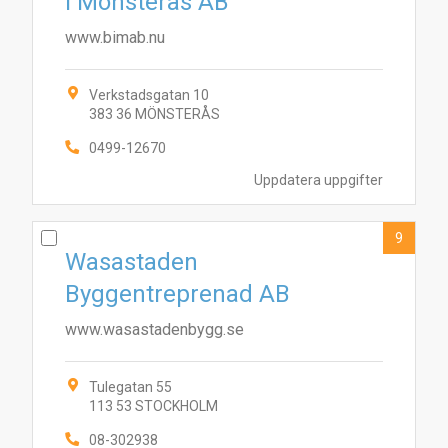
i Mönsterås AB
www.bimab.nu
Verkstadsgatan 10
383 36 MÖNSTERÅS
0499-12670
Uppdatera uppgifter
9
Wasastaden
Byggentreprenad AB
www.wasastadenbygg.se
Tulegatan 55
113 53 STOCKHOLM
08-302938