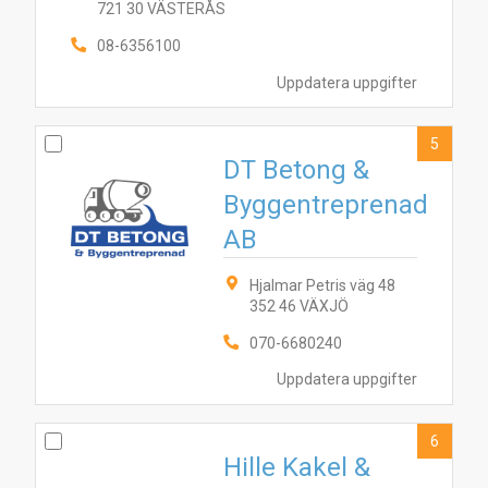
721 30 VÄSTERÅS
08-6356100
Uppdatera uppgifter
5
DT Betong &
Byggentreprenad
AB
Hjalmar Petris väg 48
6
4
3
7
9
2
1
8
10
5
352 46 VÄXJÖ
070-6680240
Uppdatera uppgifter
6
Hille Kakel &