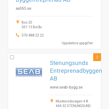
aa365.se
Box 20
501 13 Borås
070-888 22 22
Uppdatera uppgifter
2
Stenungsunds
Entreprenadbyggen
AB
www.seab-bygg.se
Munkerödsvägen 4 A
444 32 STENUNGSUND