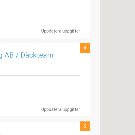
Uppdatera uppgifter
4
lg AB / Däckteam
Uppdatera uppgifter
5
B