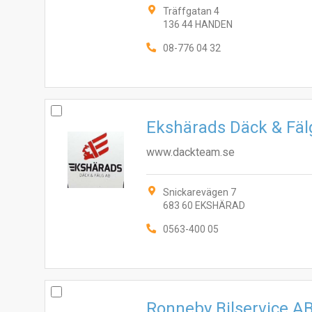
Träffgatan 4
136 44 HANDEN
08-776 04 32
Ekshärads Däck & Fä
www.dackteam.se
Snickarevägen 7
683 60 EKSHÄRAD
0563-400 05
Ronneby Bilservice A