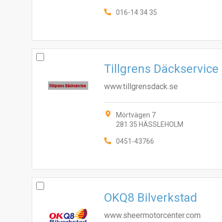
016-14 34 35
Tillgrens Däckservice
www.tillgrensdack.se
Mörtvägen 7
281 35 HÄSSLEHOLM
0451-43766
OKQ8 Bilverkstad
www.sheermotorcenter.com