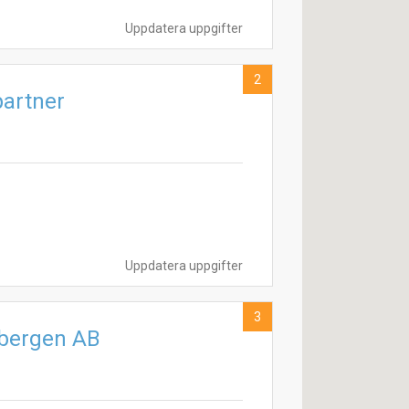
Uppdatera uppgifter
2
partner
Uppdatera uppgifter
3
dbergen AB