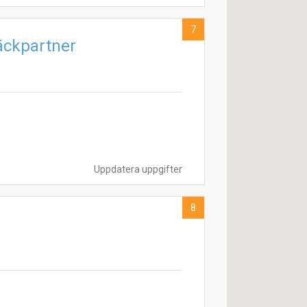
7
ckpartner
Uppdatera uppgifter
8