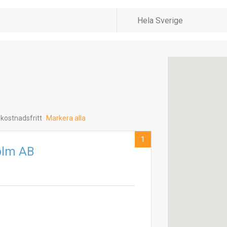
 kostnadsfritt
Markera alla
1
olm AB