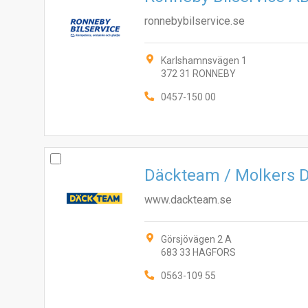
ronnebybilservice.se
Karlshamnsvägen 1
372 31 RONNEBY
0457-150 00
Däckteam / Molkers 
www.dackteam.se
Görsjövägen 2 A
683 33 HAGFORS
0563-109 55