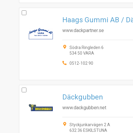
Haags Gummi AB / Dä
www.dackpartner.se
Södra Ringleden 6
534 50 VARA
0512-102 90
Däckgubben
www.dackgubben.net
Styckjunkarvägen 2 A
632 36 ESKILSTUNA