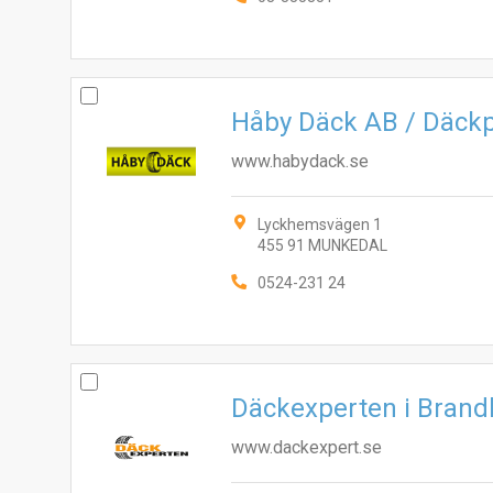
Håby Däck AB / Däck
www.habydack.se
Lyckhemsvägen 1
455 91 MUNKEDAL
0524-231 24
Däckexperten i Bran
www.dackexpert.se