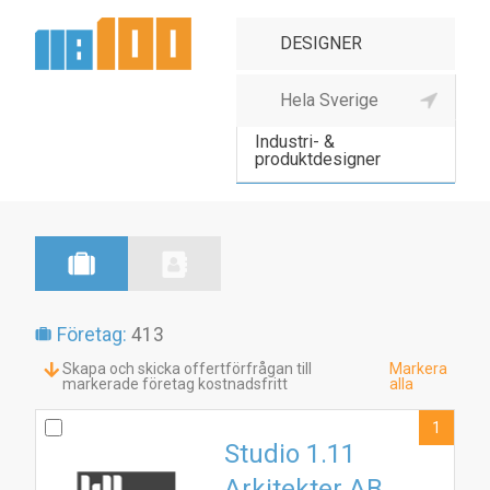
Designer, designbyrå
Industri- &
produktdesigner
Företag:
413
Skapa och skicka offertförfrågan till
Markera
markerade företag kostnadsfritt
alla
1
Studio 1.11
Arkitekter AB