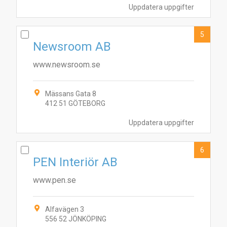
Uppdatera uppgifter
5
Newsroom AB
www.newsroom.se
Mässans Gata 8
412 51 GÖTEBORG
7
1
3
9
10
2
4
5
6
Uppdatera uppgifter
6
PEN Interiör AB
www.pen.se
Alfavägen 3
556 52 JÖNKÖPING