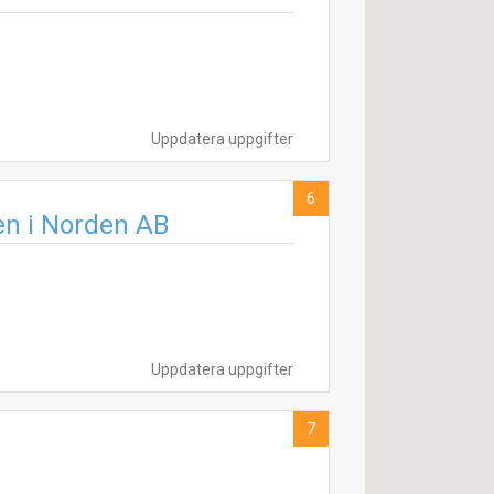
Uppdatera uppgifter
6
en i Norden AB
Uppdatera uppgifter
7