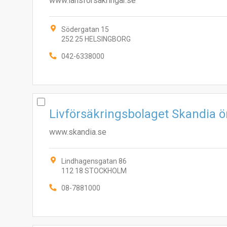
www.lansforsakringar.se
Södergatan 15
252 25 HELSINGBORG
042-6338000
Livförsäkringsbolaget Skandia 
www.skandia.se
Lindhagensgatan 86
112 18 STOCKHOLM
08-7881000