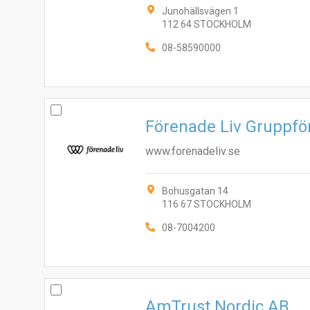
Junohällsvägen 1
112 64 STOCKHOLM
08-58590000
Förenade Liv Gruppfö
www.forenadeliv.se
Bohusgatan 14
116 67 STOCKHOLM
08-7004200
AmTrust Nordic AB