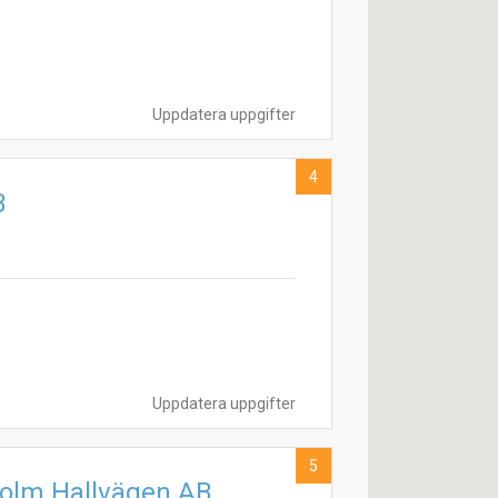
Uppdatera uppgifter
4
B
Uppdatera uppgifter
5
holm Hallvägen AB