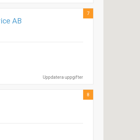
7
vice AB
Uppdatera uppgifter
8