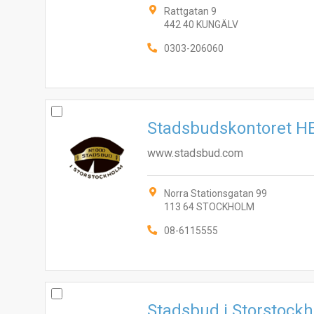
Rattgatan 9
442 40 KUNGÄLV
0303-206060
Stadsbudskontoret H
www.stadsbud.com
Norra Stationsgatan 99
113 64 STOCKHOLM
08-6115555
Stadsbud i Storstock