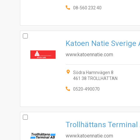
08-560 232 40
Katoen Natie Sverige
www.katoennatie.com
Södra Hamnvägen 8
461 38 TROLLHÄTTAN
0520-490070
Trollhättans Terminal
www.katoennatie.com